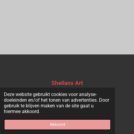
Shellanx Art
Deze website gebruikt cookies voor analyse-
doeleinden en/of het tonen van advertenties. Door
gebruik te blijven maken van de site gaat u
F
I
Y
hiermee akkoord.
a
n
o
© 2023 - 2026 Shellanx Art
c
s
u
Powered by
JouwWeb
Akkoord
e
t
T
b
a
u