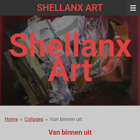
SHELLANX ART
Ga
direct
naar
de
Shellanx
hoofdinhoud
Art
Home
»
Collages
»
Van binnen uit
Van binnen uit